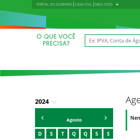
PORTAL DO GOVERNO
CASA CIVIL
MAIS SITES
O QUE VOCÊ
PRECISA?
Age
2024
2023
AGENDA PAPP
Nen
Agosto
2025
D
S
T
Q
Q
S
S
2026