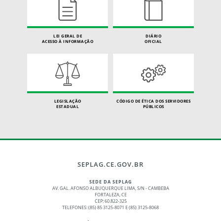
LEI GERAL DE
DIÁRIO
ACESSO À INFORMAÇÃO
OFICIAL
LEGISLAÇÃO
CÓDIGO DE ÉTICA DOS SERVIDORES
ESTADUAL
PÚBLICOS
SEPLAG.CE.GOV.BR
SEDE DA SEPLAG
AV. GAL. AFONSO ALBUQUERQUE LIMA, S/N - CAMBEBA
FORTALEZA, CE
CEP: 60.822-325
TELEFONES: (85) 85 3125-8071 E (85) 3125-8068