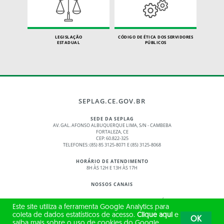
LEGISLAÇÃO
CÓDIGO DE ÉTICA DOS SERVIDORES
ESTADUAL
PÚBLICOS
SEPLAG.CE.GOV.BR
SEDE DA SEPLAG
AV. GAL. AFONSO ALBUQUERQUE LIMA, S/N - CAMBEBA
FORTALEZA, CE
CEP: 60.822-325
TELEFONES: (85) 85 3125-8071 E (85) 3125-8068
HORÁRIO DE ATENDIMENTO
8H ÀS 12H E 13H ÀS 17H
NOSSOS CANAIS
© 2017 - 2026 – GOVERNO DO ESTADO DO CEARÁ
Este site utiliza a ferramenta Google Analytics para
TODOS OS DIREITOS RESERVADOS
coleta de dados estatísticos de acesso.
Clique aqui
e
OK
saiba mais sobre o uso de cookies do Google