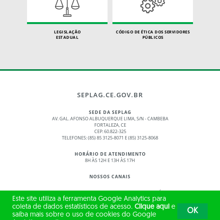
LEGISLAÇÃO
CÓDIGO DE ÉTICA DOS SERVIDORES
ESTADUAL
PÚBLICOS
SEPLAG.CE.GOV.BR
SEDE DA SEPLAG
AV. GAL. AFONSO ALBUQUERQUE LIMA, S/N - CAMBEBA
FORTALEZA, CE
CEP: 60.822-325
TELEFONES: (85) 85 3125-8071 E (85) 3125-8068
HORÁRIO DE ATENDIMENTO
8H ÀS 12H E 13H ÀS 17H
NOSSOS CANAIS
© 2017 - 2026 – GOVERNO DO ESTADO DO CEARÁ
Este site utiliza a ferramenta Google Analytics para
TODOS OS DIREITOS RESERVADOS
coleta de dados estatísticos de acesso.
Clique aqui
e
OK
saiba mais sobre o uso de cookies do Google