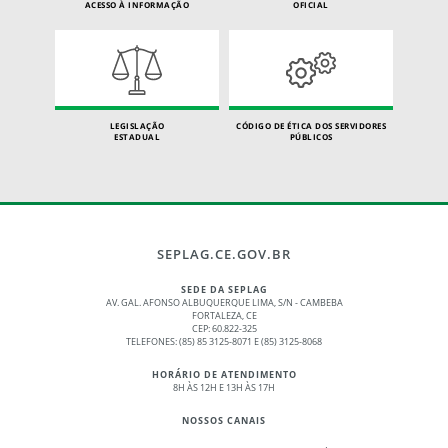
ACESSO À INFORMAÇÃO
OFICIAL
LEGISLAÇÃO
CÓDIGO DE ÉTICA DOS SERVIDORES
ESTADUAL
PÚBLICOS
SEPLAG.CE.GOV.BR
SEDE DA SEPLAG
AV. GAL. AFONSO ALBUQUERQUE LIMA, S/N - CAMBEBA
FORTALEZA, CE
CEP: 60.822-325
TELEFONES: (85) 85 3125-8071 E (85) 3125-8068
HORÁRIO DE ATENDIMENTO
8H ÀS 12H E 13H ÀS 17H
NOSSOS CANAIS